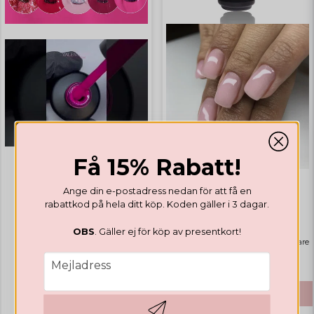
Få 15% Rabatt!
Ange din e-postadress nedan för att få en
GELLACK
GELLACK
rabattkod på hela ditt köp. Koden gäller i 3 dagar.
Valentines Collection
Rubber Base Natural Pink
OBS
. Gäller ej för köp av presentkort!
Highlights
Bästsäljare
159 SEK
email
Mejladress
469 SEK
KÖP