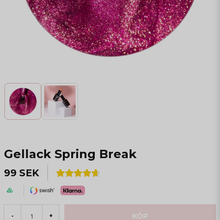
Gellack Spring Break
99 SEK
KÖP
-
+