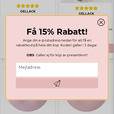
GELLACK
GELLACK
Valentines Collection
Rubber Base Natural Pink
Få 15% Rabatt!
Highlights
Bästsäljare
159 SEK
Ange din e-postadress nedan för att få en
469 SEK
rabattkod på hela ditt köp. Koden gäller i 3 dagar.
KÖP
OBS
. Gäller ej för köp av presentkort!
email
Mejladress
Hämta kod