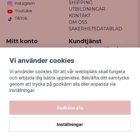
SHIPPING
Instagram
UTBILDNINGAR
Youtube
KONTAKT
TikTok
OM OSS
SÄKERHETSDATABLAD
Mitt konto
Kundtjänst
Har du frågor gällande
Logga in
din order?
Registrera dig
Vi använder cookies
Glömt lösenord?
Maila till
Vi använder cookies för att vår webbplats skall fungera
kontakt@missfancy.se
och erbjuda dig bästa upplevelse. Bekräfta ditt samtycke
genom att trycka på godkänn alla eller anpassa via
inställningar.
Godkänn alla
Inställningar