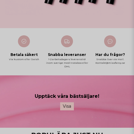
Betala säkert
Snabba leveranser
Har du frågor?
Via kustom eller Swish
1-2 arbetsdagars leveranstid
Snabba Svar via mail.
inom sverige med Instabox eller
Kontakt@missfancy.se
DHL
Upptäck våra bästsäljare!
Visa