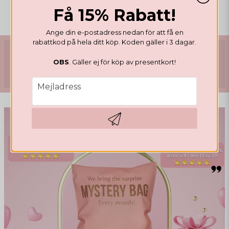
Få 15% Rabatt!
NYA NAGELPRODUKTER
Ange din e-postadress nedan för att få en
rabattkod på hela ditt köp. Koden gäller i 3 dagar.
OBS
. Gäller ej för köp av presentkort!
email
Mejladress
Hämta kod