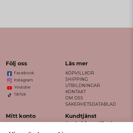
Följ oss
Läs mer
Facebook
KÖPVILLKOR
SHIPPING
Instagram
UTBILDNINGAR
Youtube
KONTAKT
TikTok
OM OSS
SÄKERHETSDATABLAD
Mitt konto
Kundtjänst
Har du frågor gällande
Logga in
din order?
Registrera dig