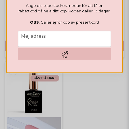
Rubber Base Natural Pink
Ange din e-postadress nedan för att få en
RUBBER BASE
rabattkod på hela ditt köp. Koden gäller i 3 dagar.
Rubber Base Soft Pink
OBS
. Gäller ej för köp av presentkort!
Highlights
Bästsäljare
Highlights
Bästsäljare
105,97 DKK
105,97 DKK
email
Mejladress
KÖP
KÖP
Hämta kod
BÄSTSÄLJARE