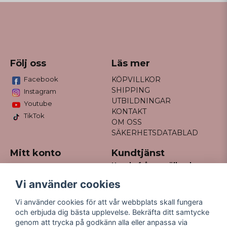
Följ oss
Läs mer
Facebook
KÖPVILLKOR
SHIPPING
Instagram
UTBILDNINGAR
Youtube
KONTAKT
TikTok
OM OSS
SÄKERHETSDATABLAD
Mitt konto
Kundtjänst
Har du frågor gällande
Logga in
din order?
Registrera dig
Vi använder cookies
Glömt lösenord?
Maila till
Vi använder cookies för att vår webbplats skall fungera
kontakt@missfancy.se
och erbjuda dig bästa upplevelse. Bekräfta ditt samtycke
genom att trycka på godkänn alla eller anpassa via