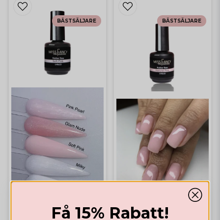
BÄSTSÄLJARE
BÄSTSÄLJARE
Få 15% Rabatt!
GELLACK