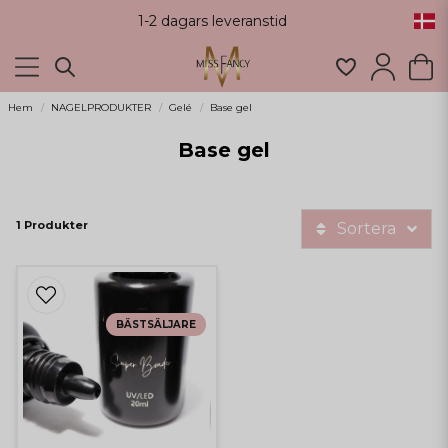
1-2 dagars leveranstid
Hem
NAGELPRODUKTER
Gelé
Base gel
Base gel
1 Produkter
Sortera
BÄSTSÄLJARE