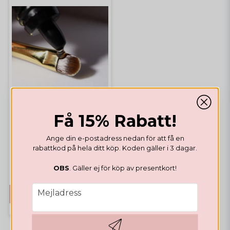
Få 15% Rabatt!
PREP
Super Bonder 20ml
Ange din e-postadress nedan för att få en
rabattkod på hela ditt köp. Koden gäller i 3 dagar.
Highlights
Bästsäljare
199,28 DKK
OBS
. Gäller ej för köp av presentkort!
email
Mejladress
KÖP