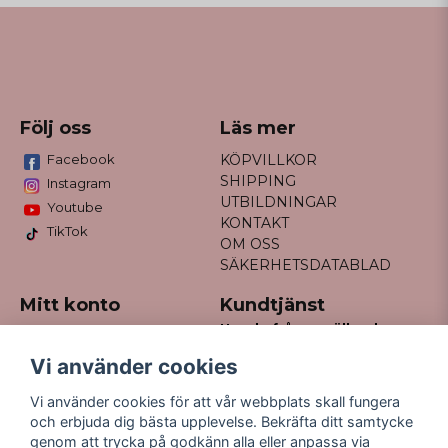
Följ oss
Läs mer
Facebook
KÖPVILLKOR
SHIPPING
Instagram
UTBILDNINGAR
Youtube
KONTAKT
TikTok
OM OSS
SÄKERHETSDATABLAD
Mitt konto
Kundtjänst
Har du frågor gällande
Logga in
din order?
Registrera dig
Vi använder cookies
Glömt lösenord?
Maila till
Vi använder cookies för att vår webbplats skall fungera
kontakt@missfancy.se
och erbjuda dig bästa upplevelse. Bekräfta ditt samtycke
genom att trycka på godkänn alla eller anpassa via