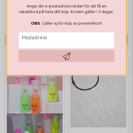
Ange din e-postadress nedan för att få en
Glazed Donut Chrome
rabattkod på hela ditt köp. Koden gäller i 3 dagar.
Highlights
Bästsäljare
OBS
. Gäller ej för köp av presentkort!
52,65 DKK
45,99 DKK
email
Mejladress
KÖP
KÖP
Hämta kod