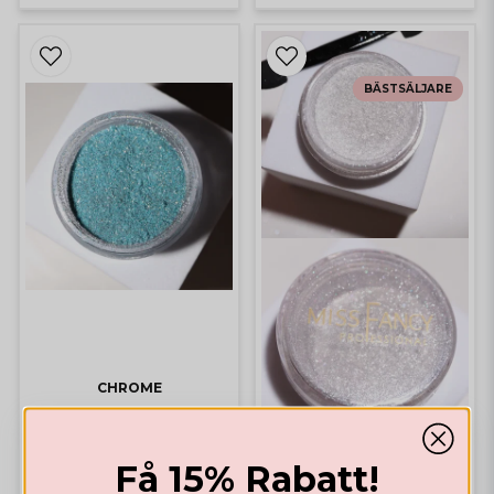
BÄSTSÄLJARE
CHROME
Glitter Chrome Blue Sky
Få 15% Rabatt!
CHROME