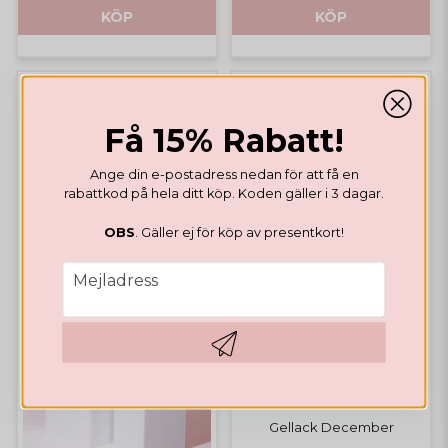
KÖP
KÖP
Få 15% Rabatt!
Ange din e-postadress nedan för att få en
rabattkod på hela ditt köp. Koden gäller i 3 dagar.
OBS
. Gäller ej för köp av presentkort!
email
Mejladress
Hämta kod
GELLACK
Gellack December