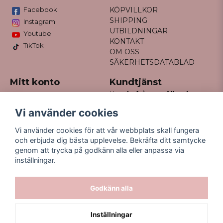
Facebook
KÖPVILLKOR
SHIPPING
Instagram
UTBILDNINGAR
Youtube
KONTAKT
TikTok
OM OSS
SÄKERHETSDATABLAD
Mitt konto
Kundtjänst
Har du frågor gällande
Logga in
din order?
Registrera dig
Vi använder cookies
Glömt lösenord?
Maila till
Vi använder cookies för att vår webbplats skall fungera
kontakt@missfancy.se
och erbjuda dig bästa upplevelse. Bekräfta ditt samtycke
genom att trycka på godkänn alla eller anpassa via
inställningar.
Godkänn alla
Inställningar