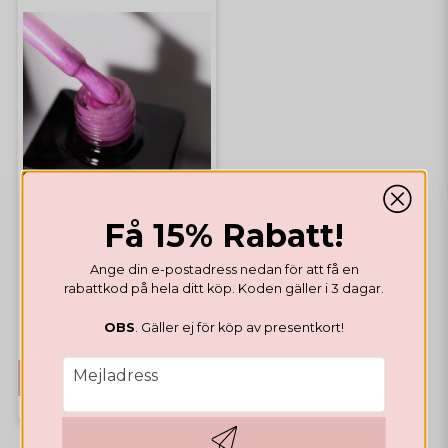
Få 15% Rabatt!
EFFEKT GELLACK
Gellack Lilac Dreams
Ange din e-postadress nedan för att få en
rabattkod på hela ditt köp. Koden gäller i 3 dagar.
65,98 DKK
OBS
. Gäller ej för köp av presentkort!
email
Mejladress
KÖP