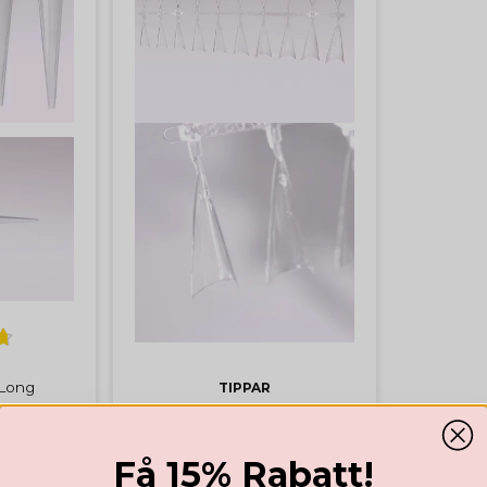
 Long
TIPPAR
Tippar Pointy Stiletto
Få 15% Rabatt!