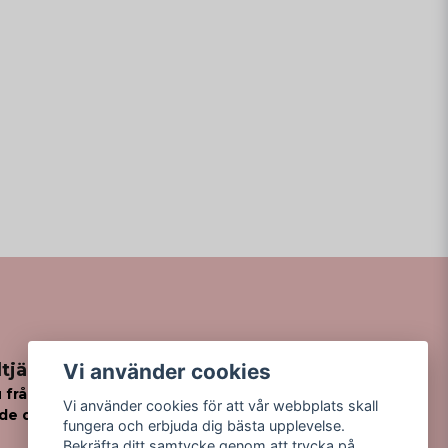
Vi använder cookies
tjänst
 frågor
Vi använder cookies för att vår webbplats skall
de din order?
fungera och erbjuda dig bästa upplevelse.
Bekräfta ditt samtycke genom att trycka på