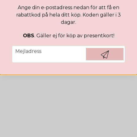
79,31 DKK
DKK
159,29 DKK
Ange din e-postadress nedan för att få en
KÖP
rabattkod på hela ditt köp. Koden gäller i 3
dagar.
OBS
. Gäller ej för köp av presentkort!
email
Mejladress
Hämta kod