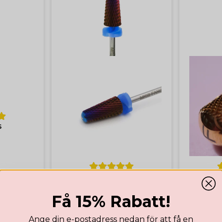
S
CARBIDE BITS
Cone Bit M
Bar
Få 15% Rabatt!
Highlights
Ange din e-postadress nedan för att få en