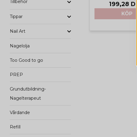
Tillbehör
199,28 
KÖP
Tippar
Nail Art
Nagelolja
Too Good to go
PREP
Grundutbildning-
Nagelterapeut
Vårdande
Refill