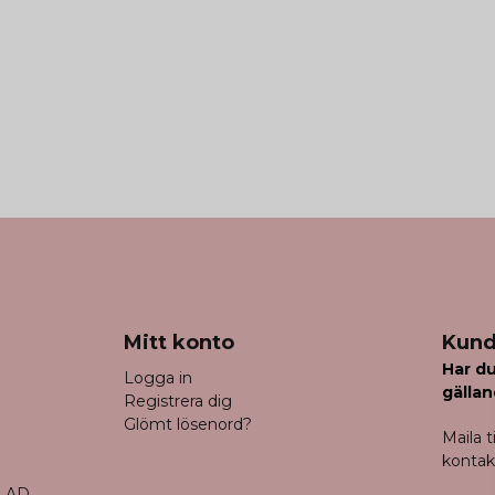
Mitt konto
Kund
Har du
Logga in
gällan
Registrera dig
Glömt lösenord?
Maila ti
konta
LAD