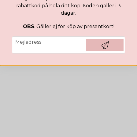
DKK
265,93 DKK
26
rabattkod på hela ditt köp. Koden gäller i 3
dagar.
Bevaka
OBS
. Gäller ej för köp av presentkort!
email
Mejladress
Hämta kod