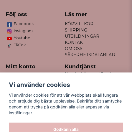
Följ oss
Läs mer
Facebook
KÖPVILLKOR
SHIPPING
Instagram
UTBILDNINGAR
Youtube
KONTAKT
TikTok
OM OSS
SÄKERHETSDATABLAD
Mitt konto
Kundtjänst
Har du frågor gällande
Logga in
din order?
Registrera dig
Vi använder cookies
Glömt lösenord?
Maila till
Vi använder cookies för att vår webbplats skall fungera
kontakt@missfancy.se
och erbjuda dig bästa upplevelse. Bekräfta ditt samtycke
genom att trycka på godkänn alla eller anpassa via
inställningar.
Godkänn alla