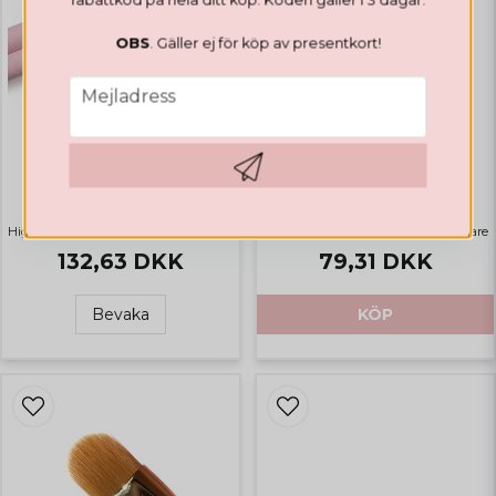
OBS
. Gäller ej för köp av presentkort!
PENSLAR
Gel Brush Oval #6
email
Mejladress
PENSLAR
Liner Brush Dual
Hämta kod
Highlights
Bästsäljare
Highlights
Bästsäljare
132,63 DKK
79,31 DKK
Bevaka
KÖP