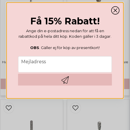
Få 15% Rabatt!
Ange din e-postadress nedan för att få en
rabattkod på hela ditt köp. Koden gäller i 3 dagar.
CUTICLE BITS
CUTICLE BITS
OBS
. Gäller ej för köp av presentkort!
Cuticle Bit 1.3
Cuticle Bit DD2083
email
Mejladress
Highlights
Bästsäljare
Highlights
Bästsäljare
99,31 DKK
99,31 DKK
KÖP
KÖP
Hämta kod