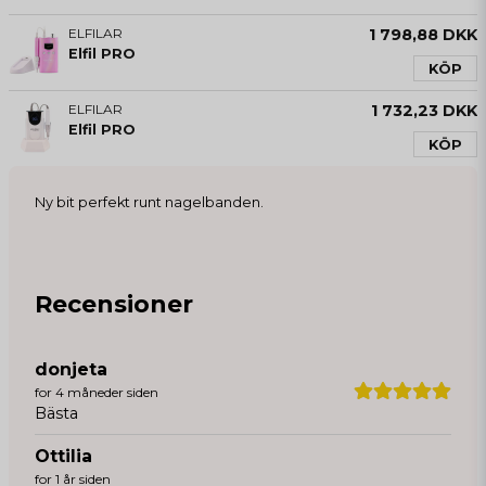
ELFILAR
1 798,88 DKK
Elfil PRO
KÖP
ELFILAR
1 732,23 DKK
Elfil PRO
KÖP
Ny bit perfekt runt nagelbanden.
Recensioner
donjeta
for 4 måneder siden
Bästa
Ottilia
for 1 år siden