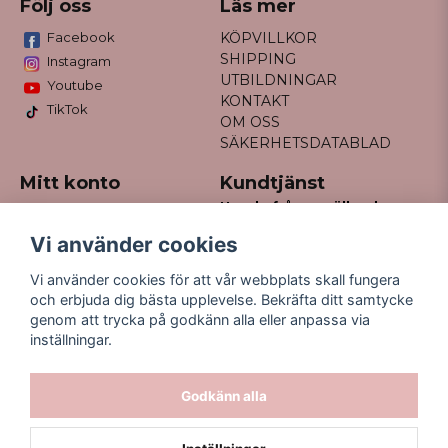
Följ oss
Läs mer
Facebook
KÖPVILLKOR
SHIPPING
Instagram
UTBILDNINGAR
Youtube
KONTAKT
TikTok
OM OSS
SÄKERHETSDATABLAD
Mitt konto
Kundtjänst
Har du frågor gällande
Logga in
din order?
Registrera dig
Vi använder cookies
Glömt lösenord?
Maila till
Vi använder cookies för att vår webbplats skall fungera
kontakt@missfancy.se
och erbjuda dig bästa upplevelse. Bekräfta ditt samtycke
genom att trycka på godkänn alla eller anpassa via
inställningar.
Godkänn alla