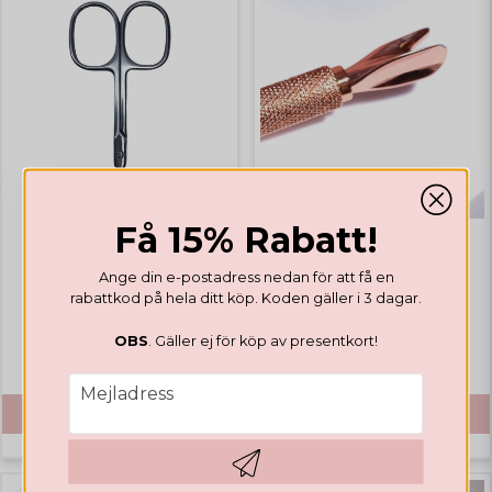
Få 15% Rabatt!
VERKTYG
VERKTYG
Ange din e-postadress nedan för att få en
Nagelbandssax
Pincher
rabattkod på hela ditt köp. Koden gäller i 3 dagar.
OBS
. Gäller ej för köp av presentkort!
165,96 DKK
65,98 DKK
email
Mejladress
KÖP
KÖP