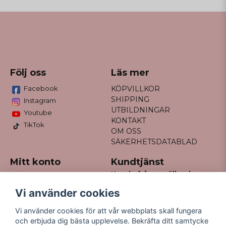
Följ oss
Läs mer
Facebook
KÖPVILLKOR
SHIPPING
Instagram
UTBILDNINGAR
Youtube
KONTAKT
TikTok
OM OSS
SÄKERHETSDATABLAD
Mitt konto
Kundtjänst
Har du frågor gällande
Logga in
din order?
Registrera dig
Vi använder cookies
Glömt lösenord?
Maila till
Vi använder cookies för att vår webbplats skall fungera
kontakt@missfancy.se
och erbjuda dig bästa upplevelse. Bekräfta ditt samtycke