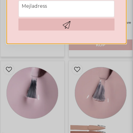
GELLACK
email
GELLACK
Mejladress
Valentines Collection
Rubber Base Natural Pink
Highlights
Bästsäljare
105,97 DKK
Hämta kod
312,59 DKK
KÖP