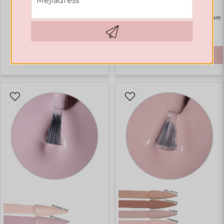
Highlights
Bästsäljare
105,97 DKK
Hämta kod
312,59 DKK
KÖP