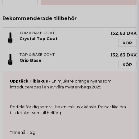
Rekommenderade tillbehör
TOP & BASE COAT
152,63 DKK
Crystal Top Coat
KÖP
TOP & BASE COAT
132,63 DKK
Grip Base
KÖP
Upptäck Hibiskus
- En mjukare orange nyans som
introducerades i en av våra mysterybags 2025
Perfekt för dig som vill ha en exklusiv känsla. Passar lika bra
till detaljer som till helfärg.
°Innehåll: 12g