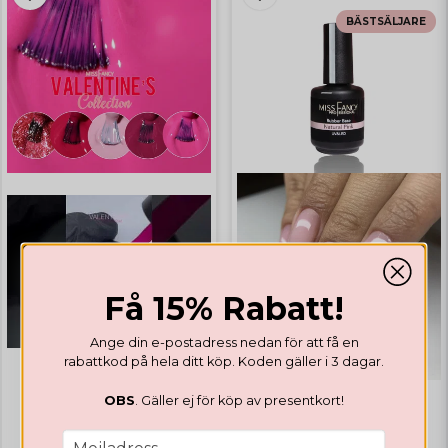
BÄSTSÄLJARE
Få 15% Rabatt!
Ange din e-postadress nedan för att få en
rabattkod på hela ditt köp. Koden gäller i 3 dagar.
OBS
. Gäller ej för köp av presentkort!
GELLACK
GELLACK
Valentines Collection
email
Mejladress
Rubber Base Natural Pink