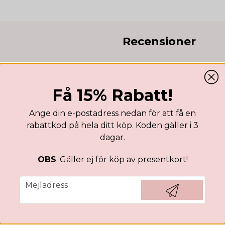
Recensioner
Lenica
nyans beroende på skärm.
for 1 år siden
Få 15% Rabatt!
Den bästa mörka höst grö
Ange din e-postadress nedan för att få en
rabattkod på hela ditt köp. Koden gäller i 3
dagar.
OBS
. Gäller ej för köp av presentkort!
email
Mejladress
Hämta kod