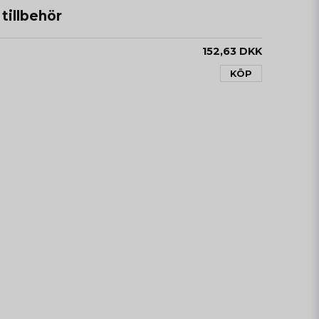
illbehör
152,63 DKK
KÖP