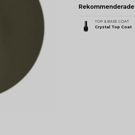
Rekommenderade t
TOP & BASE COAT
Crystal Top Coat