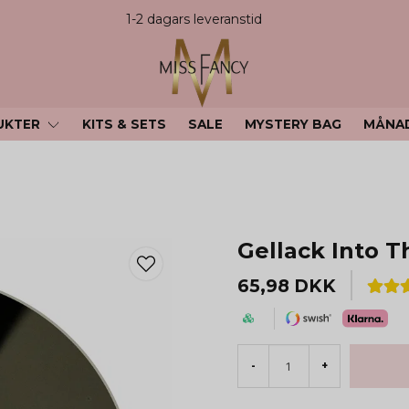
1-2 dagars leveranstid
UKTER
KITS & SETS
SALE
MYSTERY BAG
MÅNA
Gellack Into T
65,98 DKK
-
+