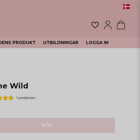
DENS PRODUKT
UTBILDNINGAR
LOGGA IN
he Wild
1 omdömen
KÖP