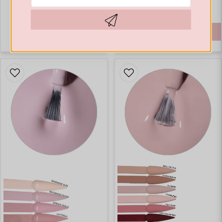
105,97 DKK
312,59 DKK
KÖP
Hämta kod