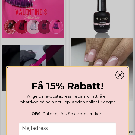
Få 15% Rabatt!
Ange din e-postadress nedan för att få en
rabattkod på hela ditt köp. Koden gäller i 3 dagar.
GELLACK
GELLACK
OBS
. Gäller ej för köp av presentkort!
Valentines Collection
Rubber Base Natural Pink
email
Mejladress
Highlights
Bästsäljare