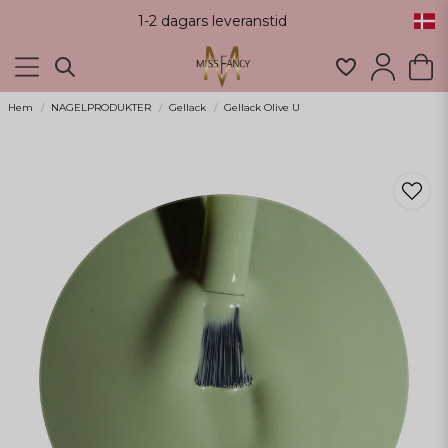
1-2 dagars leveranstid
Hem
NAGELPRODUKTER
Gellack
Gellack Olive U