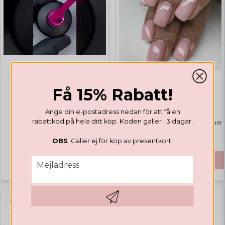
GELLACK
Få 15% Rabatt!
GELLACK
Valentines Collection
Rubber Base Natural Pink
Ange din e-postadress nedan för att få en
rabattkod på hela ditt köp. Koden gäller i 3 dagar.
Highlights
Bästsäljare
105,97 DKK
OBS
. Gäller ej för köp av presentkort!
312,59 DKK
email
KÖP
Mejladress
Hämta kod