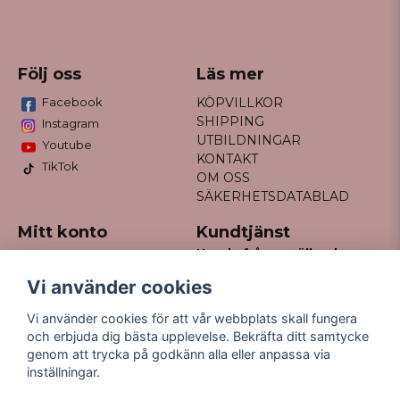
Följ oss
Läs mer
Facebook
KÖPVILLKOR
SHIPPING
Instagram
UTBILDNINGAR
Youtube
KONTAKT
TikTok
OM OSS
SÄKERHETSDATABLAD
Mitt konto
Kundtjänst
Har du frågor gällande
Logga in
din order?
Registrera dig
Vi använder cookies
Glömt lösenord?
Maila till
Vi använder cookies för att vår webbplats skall fungera
kontakt@missfancy.se
och erbjuda dig bästa upplevelse. Bekräfta ditt samtycke
genom att trycka på godkänn alla eller anpassa via
inställningar.