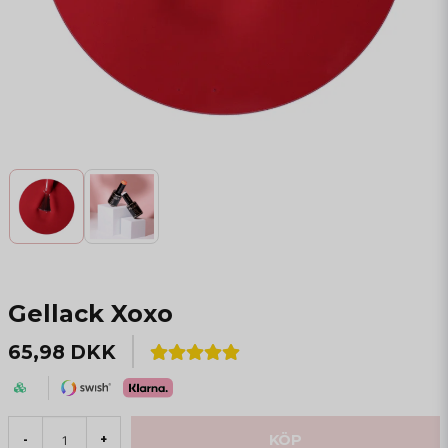
Gellack Xoxo
65,98 DKK
KÖP
-
+