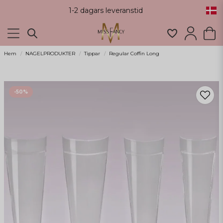
1-2 dagars leveranstid
Hem
NAGELPRODUKTER
Tippar
Regular Coffin Long
-
50
%