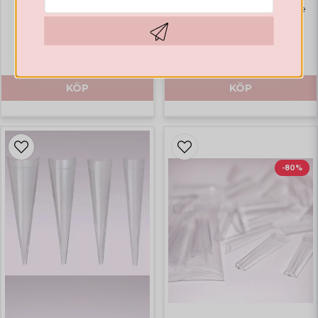
Coffin Long Deep C-Curve
Coffin Long Normal C-Curve
132,63 DKK
132,63 DKK
Hämta kod
KÖP
KÖP
-80%