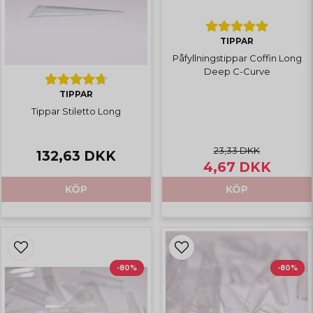
TIPPAR
Påfyllningstippar Coffin Long
Deep C-Curve
TIPPAR
Tippar Stiletto Long
23,33 DKK
132,63 DKK
4,67 DKK
KÖP
KÖP
-80%
-80%