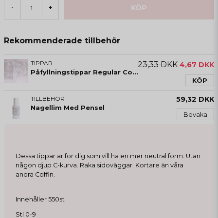
KÖP
-
+
Rekommenderade tillbehör
TIPPAR
23,33 DKK
4,67 DKK
Påfyllningstippar Regular Coffin Long
KÖP
TILLBEHÖR
59,32 DKK
Nagellim Med Pensel
Bevaka
Dessa tippar är för dig som vill ha en mer neutral form. Utan
någon djup C-kurva. Raka sidoväggar. Kortare än våra
andra Coffin.
Innehåller 550st
Stl 0-9