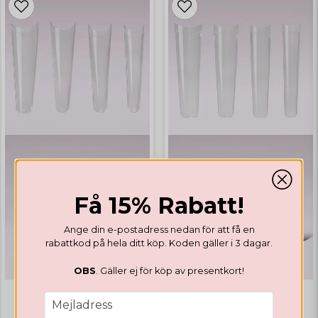
Få 15% Rabatt!
Ange din e-postadress nedan för att få en
rabattkod på hela ditt köp. Koden gäller i 3 dagar.
OBS
. Gäller ej för köp av presentkort!
email
Mejladress
TIPPAR
TIPPAR