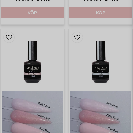
KÖP
KÖP