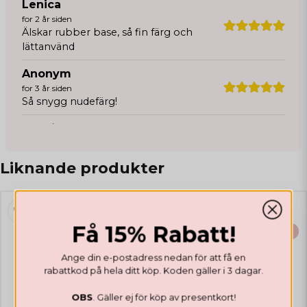
Lenica
for 2 år siden
Älskar rubber base, så fin färg och
lättanvänd
Anonym
for 3 år siden
Så snygg nudefärg!
Emelie
for 3 år siden
Så fin och naturlig nyans!🤩
Liknande produkter
Lola
for 3 år siden
Lola
Få 15% Rabatt!
BÄSTSÄLJARE
BÄSTSÄLJARE
for 3 år siden
Ange din e-postadress nedan för att få en
rabattkod på hela ditt köp. Koden gäller i 3 dagar.
OBS
. Gäller ej för köp av presentkort!