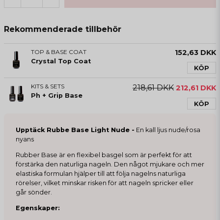
Rekommenderade tillbehör
TOP & BASE COAT
152,63 DKK
Crystal Top Coat
KÖP
KITS & SETS
218,61 DKK
212,61 DKK
Ph + Grip Base
KÖP
Upptäck Rubbe Base Light Nude -
En kall ljus nude/rosa
nyans
Rubber Base är en flexibel basgel som är perfekt för att
förstärka den naturliga nageln. Den något mjukare och mer
elastiska formulan hjälper till att följa nagelns naturliga
rörelser, vilket minskar risken för att nageln spricker eller
går sönder.
Egenskaper: