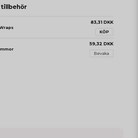
illbehör
83,31 DKK
 Wraps
KÖP
59,32 DKK
lämmor
Bevaka