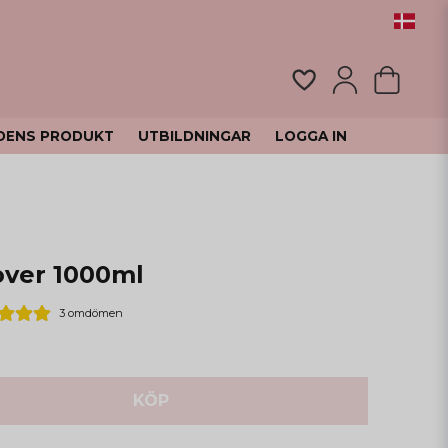
DENS PRODUKT
UTBILDNINGAR
LOGGA IN
ver 1000ml
3 omdömen
KÖP