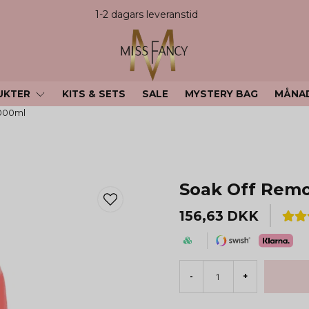
1-2 dagars leveranstid
UKTER
KITS & SETS
SALE
MYSTERY BAG
MÅNA
000ml
Soak Off Remo
156,63 DKK
-
+