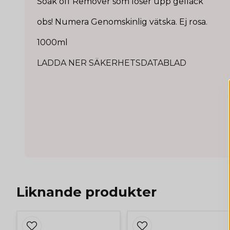
Soak off Remover som löser upp gellack
obs! Numera Genomskinlig vätska. Ej rosa.
1000ml
LADDA NER SÄKERHETSDATABLAD
Liknande produkter