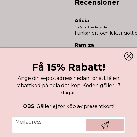
Recensioner
Alicia
for 9 måneder siden
Funkar bra och luktar gott 
Ramiza
for 1 år siden
Anonym
Få 15% Rabatt!
for 2 år siden
Bästa jag testat och komme
Ange din e-postadress nedan för att få en
rabattkod på hela ditt köp. Koden gäller i 3
dagar.
OBS
. Gäller ej för köp av presentkort!
email
Mejladress
Hämta kod