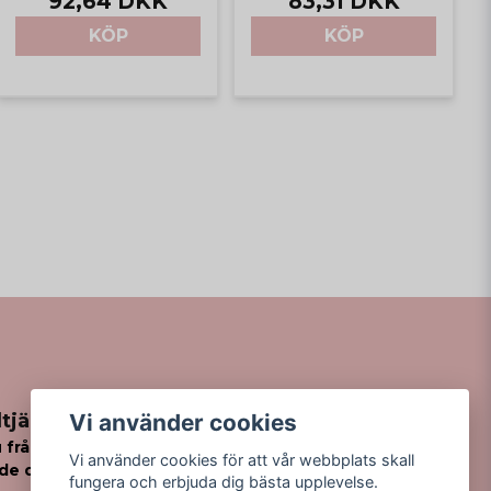
92,64 DKK
83,31 DKK
KÖP
KÖP
Vi använder cookies
tjänst
 frågor
Vi använder cookies för att vår webbplats skall
de din order?
fungera och erbjuda dig bästa upplevelse.