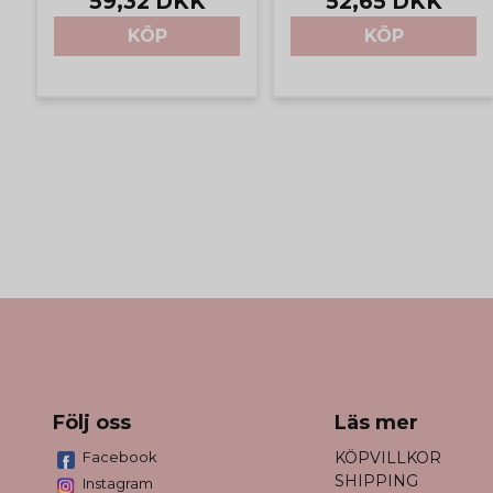
59,32 DKK
52,65 DKK
KÖP
KÖP
Följ oss
Läs mer
Facebook
KÖPVILLKOR
SHIPPING
Instagram