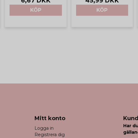
6,67 DKK
45,99 DKK
KÖP
KÖP
Mitt konto
Kund
Har du
Logga in
gällan
Registrera dig