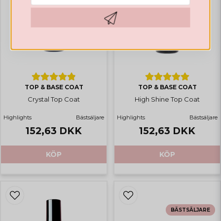
for 3 år siden
Jätte fin matt toppen
Hämta kod
Sabina
for 3 år siden
Mega imponerad över denna matta top
lack, denna produkt är magisk!
TOP & BASE COAT
TOP & BASE COAT
Crystal Top Coat
High Shine Top Coat
Highlights
Bästsäljare
Highlights
Bästsäljare
152,63 DKK
152,63 DKK
KÖP
KÖP
BÄSTSÄLJARE