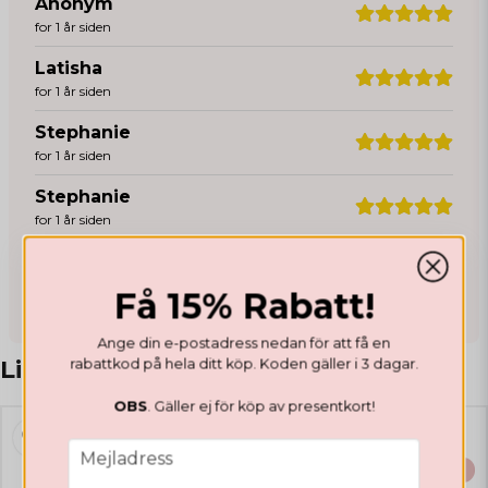
Anonym
for 1 år siden
Latisha
for 1 år siden
Stephanie
for 1 år siden
Stephanie
for 1 år siden
Lenica
for 1 år siden
Få 15% Rabatt!
Det bästa matta topcoatet!🙏🏻
Ange din e-postadress nedan för att få en
Isabell
Liknande produkter
rabattkod på hela ditt köp. Koden gäller i 3 dagar.
for 1 år siden
OBS
. Gäller ej för köp av presentkort!
Paula
for 3 år siden
email
Mejladress
BÄSTSÄLJARE
BÄSTSÄLJARE
Sandra