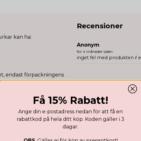
Recensioner
urkar kan ha:
Anonym
for 4 måneder siden
inget fel med produkten i! e
tet, endast förpackningens
ild
Få 15% Rabatt!
Ange din e-postadress nedan för att få en
rabattkod på hela ditt köp. Koden gäller i 3
dagar.
OBS
. Gäller ej för köp av presentkort!