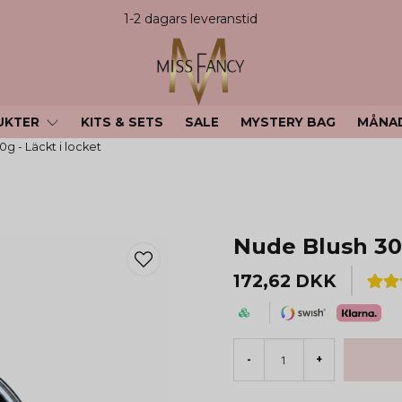
1-2 dagars leveranstid
UKTER
KITS & SETS
SALE
MYSTERY BAG
MÅNA
g - Läckt i locket
Nude Blush 30g
172,62 DKK
-
+